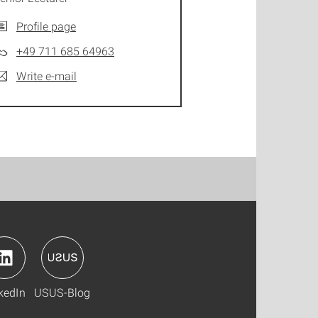
Profile page
+49 711 685 64963
Write e-mail
kedIn
USUS-Blog