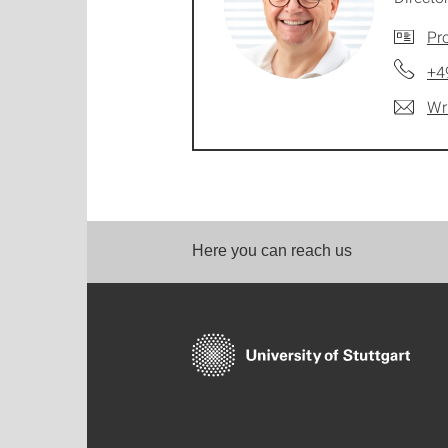
Pro
+4
Wr
Here you can reach us