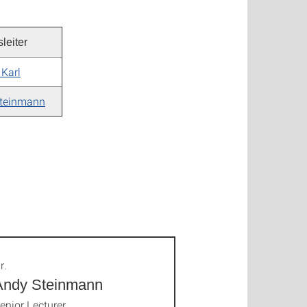
leiter
 Karl
teinmann
r.
Andy Steinmann
enior Lecturer