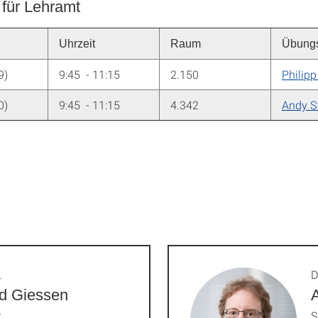
für Lehramt
Uhrzeit
Raum
Übungs
9)
9:45 - 11:15
2.150
Philipp
0)
9:45 - 11:15
4.342
Andy S
.
D
d Giessen
r
S