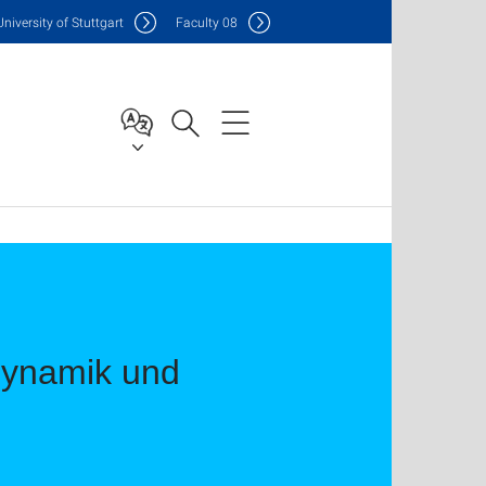
Uni
versity of Stuttgart
F
aculty
08
dynamik und