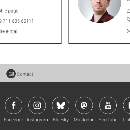
file page
9 711 685 65111
ite e-mail
Contact
Facebook
Instagram
Bluesky
Mastodon
YouTube
Lin