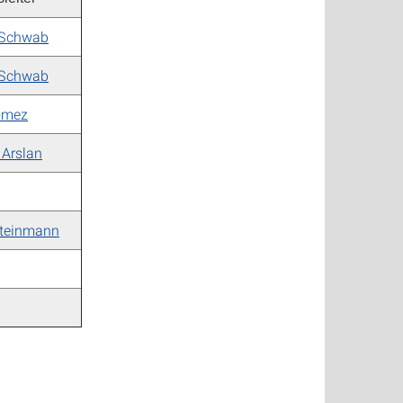
 Schwab
 Schwab
omez
 Arslan
teinmann